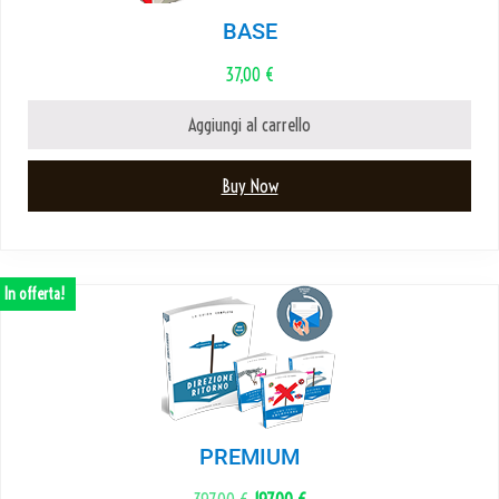
BASE
37,00
€
Aggiungi al carrello
Buy Now
In offerta!
PREMIUM