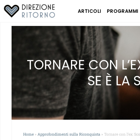
ARTICOLI
PROGRAMMI
TORNARE CON L’E
SE È LA
Home
»
Approfondimenti sulla Riconquista
»
Tornare con l’ex: Sc