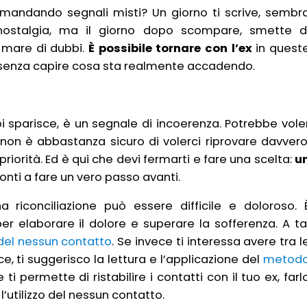
a mandando segnali misti? Un giorno ti scrive, sembr
nostalgia, ma il giorno dopo scompare, smette d
n mare di dubbi.
È possibile tornare con l’ex
in quest
 senza capire cosa sta realmente accadendo.
i sparisce, è un segnale di incoerenza. Potrebbe vole
n è abbastanza sicuro di volerci riprovare davvero
iorità. Ed è qui che devi fermarti e fare una scelta:
u
onti a fare un vero passo avanti.
 riconciliazione può essere difficile e doloroso. 
r elaborare il dolore e superare la sofferenza. A ta
 del nessun contatto
. Se invece ti interessa avere tra l
e, ti suggerisco la lettura e l’applicazione del
metod
 ti permette di ristabilire i contatti con il tuo ex, farl
l’utilizzo del nessun contatto.