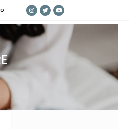
MO
RE