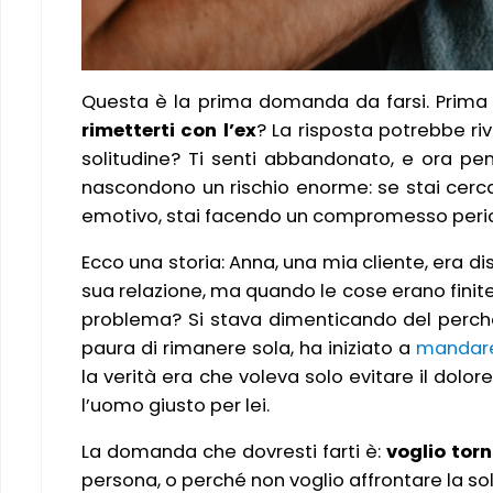
Questa è la prima domanda da farsi. Prima d
rimetterti con l’ex
? La risposta potrebbe riv
solitudine? Ti senti abbandonato, e ora pen
nascondono un rischio enorme: se stai cerca
emotivo, stai facendo un compromesso peri
Ecco una storia: Anna, una mia cliente, era di
sua relazione, ma quando le cose erano finite,
problema? Si stava dimenticando del perché s
paura di rimanere sola, ha iniziato a
mandare
la verità era che voleva solo evitare il dolo
l’uomo giusto per lei.
La domanda che dovresti farti è:
voglio torn
persona, o perché non voglio affrontare la so