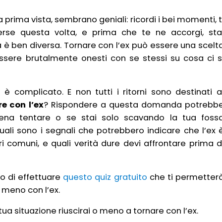
 prima vista, sembrano geniali: ricordi i bei momenti, t
rse questa volta, e prima che te ne accorgi, sta
à è ben diversa. Tornare con l’ex può essere una scelt
 essere brutalmente onesti con se stessi su cosa ci s
 è complicato. E non tutti i ritorni sono destinati a
e con l’ex
? Rispondere a questa domanda potrebb
pena tentare o se stai solo scavando la tua foss
uali sono i segnali che potrebbero indicare che l’ex 
ri comuni, e quali verità dure devi affrontare prima d
co di effettuare
questo quiz gratuito
che ti permetter
o meno con l’ex.
tua situazione riuscirai o meno a tornare con l’ex.