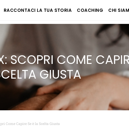
RACCONTACI LA TUA STORIA
COACHING
CHI SIA
X: SCOPRI COME CAPI
 SCELTA GIUSTA
opri Come Capire Se è la Scelta Giusta