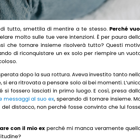
i tutto, smettila di mentire a te stesso.
Perché vuo
elare molto sulle tue vere intenzioni. È per paura dell
si che tornare insieme risolverà tutto? Questi motiv
ndo di riconquistare un ex solo per riempire un vuot
coloso.
sperata dopo la sua rottura. Aveva investito tanto nell
 si era ritrovata a pensare solo ai bei momenti. L’unic
i fossero lasciati in primo luogo. E così, presa dall
 messaggi al suo ex
, sperando di tornare insieme. M
re del distacco, non perché fosse convinta che lui foss
are con il mio ex
perché mi manca veramente quell
litudine?