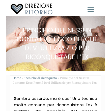
RACCONTACI LA TUA STORIA
PRINCIPIO DEL NESSUN
CONTATTO: ECCO PERCHÉ
DEVI UTILIZZARLO PER
RICONQUISTARE L’EX
Home
»
Tecniche di riconquista
»
Principio del Nessun
Contatto: Ecco Perché Devi Utilizzarlo per Riconquistare l’ex
Sembra assurdo, ma è così. Una tecnica
molto comune per riconquistare l’ex è