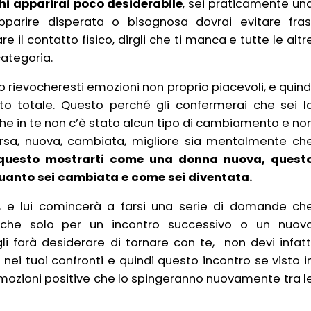
chi apparirai poco desiderabile
, sei praticamente un
parire disperata o bisognosa dovrai evitare fras
re il contatto fisico, dirgli che ti manca e tutte le altr
ategoria.
to rievocheresti emozioni non proprio piacevoli, e quind
nto totale. Questo perché gli confermerai che sei l
he in te non c’è stato alcun tipo di cambiamento e no
ersa, nuova, cambiata, migliore sia mentalmente ch
o questo mostrarti come una donna nuova, quest
quanto sei cambiata e come sei diventata.
, e lui comincerà a farsi una serie di domande ch
anche solo per un incontro successivo o un nuov
farà desiderare di tornare con te, non devi infatt
nei tuoi confronti e quindi questo incontro se visto i
emozioni positive che lo spingeranno nuovamente tra l