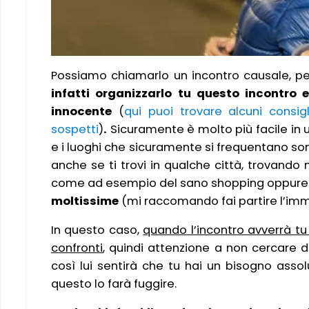
Possiamo chiamarlo un incontro causale, per
infatti organizzarlo tu questo incontro 
innocente
(
qui puoi trovare alcuni consig
sospetti
)
.
Sicuramente è molto più facile in u
e i luoghi che sicuramente si frequentano so
anche se ti trovi in qualche città, trovando
come ad esempio del sano shopping oppure 
moltissime
(mi raccomando fai partire l’im
In questo caso,
quando l’incontro avverrà tu
confronti
, quindi attenzione a non cercare di 
così lui sentirà che tu hai un bisogno asso
questo lo farà fuggire.