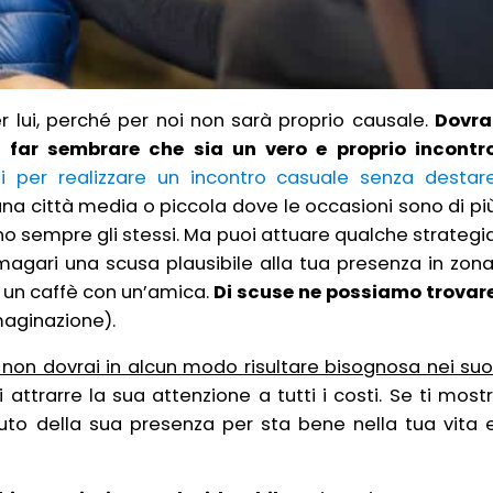
 lui, perché per noi non sarà proprio causale.
Dovra
e far sembrare che sia un vero e proprio incontr
li per realizzare un incontro casuale senza destar
na città media o piccola dove le occasioni sono di pi
no sempre gli stessi. Ma puoi attuare qualche strategi
 magari una scusa plausibile alla tua presenza in zona
un caffè con un’amica.
Di scuse ne possiamo trovar
maginazione).
 non dovrai in alcun modo risultare bisognosa nei suo
attrarre la sua attenzione a tutti i costi. Se ti mostr
luto della sua presenza per sta bene nella tua vita 