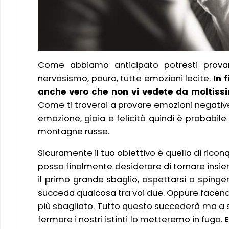
Come abbiamo anticipato potresti provar
nervosismo, paura, tutte emozioni lecite.
In f
anche vero che non vi vedete da moltiss
Come ti troverai a provare emozioni negati
emozione, gioia e felicità quindi è probabi
montagne russe.
Sicuramente il tuo obiettivo è quello di riconq
possa finalmente desiderare di tornare insieme
il primo grande sbaglio, aspettarsi o sping
succeda qualcosa tra voi due. Oppure facendo
più sbagliato.
Tutto questo succederà ma a s
fermare i nostri istinti lo metteremo in fuga.
E