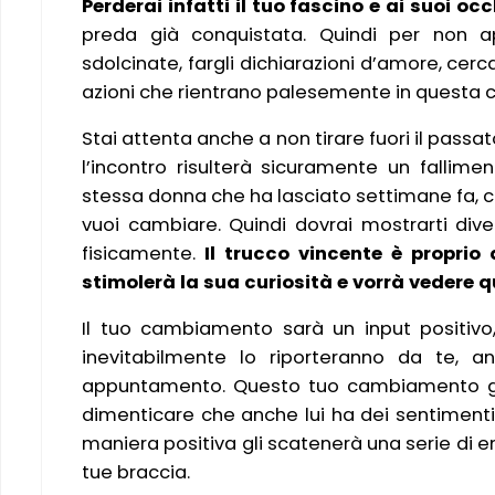
Perderai infatti il tuo fascino e ai suoi oc
preda già conquistata. Quindi per non ap
sdolcinate, fargli dichiarazioni d’amore, cerca
azioni che rientrano palesemente in questa c
Stai attenta anche a non tirare fuori il passa
l’incontro risulterà sicuramente un fallime
stessa donna che ha lasciato settimane fa, c
vuoi cambiare. Quindi dovrai mostrarti div
fisicamente.
Il trucco vincente è propri
stimolerà la sua curiosità e vorrà vedere 
Il tuo cambiamento sarà un input positivo
inevitabilmente lo riporteranno da te, 
appuntamento. Questo tuo cambiamento gli 
dimenticare che anche lui ha dei sentimenti 
maniera positiva gli scatenerà una serie di 
tue braccia.