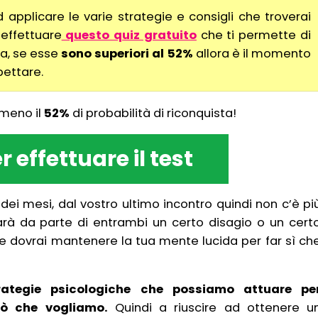
d applicare le varie strategie e consigli che troverai
 effettuare
questo quiz gratuito
che ti permette di
sta, se esse
sono superiori al 52%
allora è il momento
pettare.
lmeno il
52%
di probabilità di riconquista!
r effettuare il test
dei mesi, dal vostro ultimo incontro quindi non c’è pi
arà da parte di entrambi un certo disagio o un cert
he dovrai mantenere la tua mente lucida per far sì ch
rategie psicologiche che possiamo attuare pe
iò che vogliamo.
Quindi a riuscire ad ottenere u