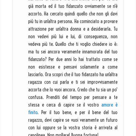
già morta ed il tuo fidanzato ovviamente se n’è
accorto. Ha cercato quindi quello che non gli davi
più tu in un’altra persona. Ha cominciato a provare
attrazione per un’altra donna e a desiderarla. Tu
non vedevi più lui e lui, di conseguenza, non
vedeva più te. Quello che ti voglio chiedere io è:
ma tu sei ancora veramente innamorata del tuo
fidanzato? Per due anni lo hai trattato come se
non esistesse e pensavi solamente a come
lasciarlo. Ora scopri che il tuo fidanzato ha un’altra
ragazza con cui parla e ti sei improvvisamente
accorta che lo vuoi ancora. Credo che tu sia un po’
confusa. Prenditi del tempo per pensare a te
stessa e cerca di capire se il vostro
amore è
finito
. Per il tuo bene, e per il bene del tuo
ragazzo, devi capire se vuoi veramente un futuro
con lui oppure se la vostra storia è arrivata al
capolinea. Non mollare! Buona fortuna!