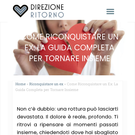
RACCONTACI LA TUA STORIA
COME RICONQUISTARE UN
EX: LA GUIDA COMPLETA
PER TORNARE INSIEME
Home
»
Riconquistare un ex
»
Come Riconquistare un Ex: La
Guida Completa per Tornare Insieme
Non c’è dubbio: una rottura può lasciarti
devastata. Il dolore è reale, profondo. Ti
ritrovi a ripensare ai momenti passati
insieme, chiedendoti dove hai sbagliato