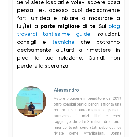
Se vi siete lasciati e volevi sapere cosa
pensa l’ex, adesso puoi decisamente
farti un’idea e iniziare a mostrare a
lui/lei la
parte migliore di te
. Sul
blog
troverai tantissime guide
, soluzioni,
consigli e
tecniche
che potranno
decisamente aiutarti a rimettere in
piedi la tua relazione. Quindi, non
perdere la speranza!
Alessandro
Autore, blogger e imprenditore, dal 2019
offro consigli pratici per chi affronta una
rottura. Ho aiutato migliaia di persone
attraverso i miei libri e corsi,
raggiungendo oltre 3 milioni di lettori. I
miei contenuti sono stati pubblicati su
riviste come Affariitaliani, Donna