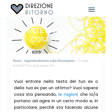
RACCONTACI LA TUA STORIA
VI SIETE LASCIATI? ECCO
COSA PENSA L’EX
Home
»
Approfondimenti sulla Riconquista
»
Vi siete
lasciati? Ecco cosa pensa l’ex
Vuoi entrare nella testa del tuo ex o
della tua ex per un attimo? Vuoi sapere
cosa sta pensando,
le ragioni
che lo/a
portano ad agire in un certo modo e, in
particolare, perché sta facendo alcune