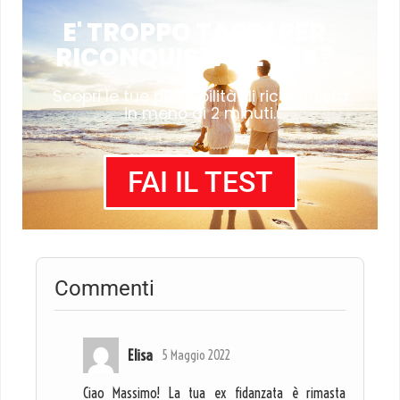
E' TROPPO TARDI PER
RICONQUISTARE L'EX?
Scopri le tue probabilità di riconquista
in meno di 2 minuti.
FAI IL TEST
Commenti
Elisa
5 Maggio 2022
Ciao Massimo! La tua ex fidanzata è rimasta