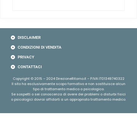
DISCLAIMER
CONDIZIONI DI VENDITA
PRIVACY
CONTATTACI
Copyright © 2015 – 2024 DirezioneRitorno.it – P.IVA IT01349740322
Il sito ha esclusivamente scopo formativo e non sostituisce alcun
tipo di trattamento medico o psicologico.
Se sospetti o sei conoscenza di avere dei problemi o disturbi fisici
o psicologici dovrai affidarti a un appropriato trattamento medico.