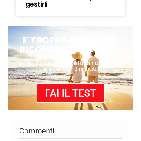
gestirli
E' TROPPO TARDI PER
RICONQUISTARE L'EX?
Scopri le tue probabilità di riconquista
in meno di 2 minuti.
FAI IL TEST
Commenti