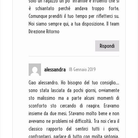
solo un ragazzo un po' infantile e irruento che si
è schiantato perché andava troppo forte.
Comunque prenditi il tuo tempo per rifletterci su.
Noi siamo sempre qui, a tua disposizione. Il team
Direzione Ritorno
Rispondi
alessandra
18 Gennaio 2019
Ciao alessandro. Ho bisogno del tuo consiglio…
sono stata lasciata da pochi giorni, ovviamente
sto malissimo ma a parte alcuni momenti di
sconforto sto cercando di reagire. Eravamo
insieme da due mesi. Stavamo molto bene e non
avevamo ne problemi né difficoltà. Tra noi c'era il
classico rapporto del sentirci tutti i giorni,
confrontarci, parlare di tutto con molta sintonia,