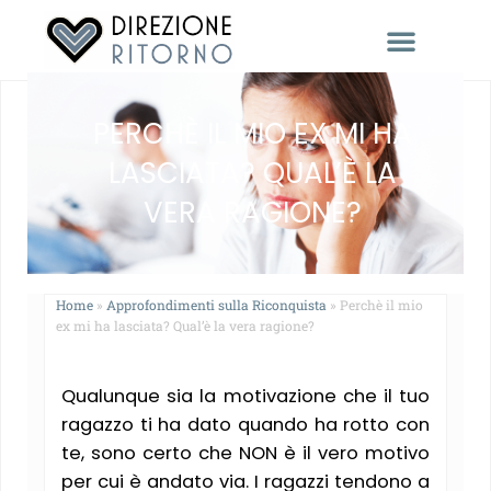
RACCONTACI LA TUA STORIA
PERCHÈ IL MIO EX MI HA
LASCIATA? QUAL’È LA
VERA RAGIONE?
Home
»
Approfondimenti sulla Riconquista
»
Perchè il mio
ex mi ha lasciata? Qual’è la vera ragione?
Qualunque sia la motivazione che il tuo
ragazzo ti ha dato quando ha rotto con
te, sono certo che NON è il vero motivo
per cui è andato via. I ragazzi tendono a