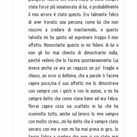
stata forse più innamorata di lui, e probabilmente
il mio errore è stato questo. Ero talmente felice
di aver trovato una persona come lui che non
riuscivo a credere di meritarmelo, e questo
talvolta mi ha spinto ad esprimere troppo il mio
affetto. Nonostante questo io mi fidavo di lui e
non gli ho mai chiesto di dimostrarmi nulla,
perché vedevo che lo faceva spontaneamente. Lui
invece anche se era un ragazzo un po' fragile e
chiuso, un orso si definiva, che a parole ti faceva
capire poco,ma il suo affetto me lo dimostrava
con sempre con i gesti e con le azioni, e mi ha
sempre detto che come stava bene ed era felice.
Vorrei capire cosa sia scattato in lui che ha
sconvolto tutto, anche sul lavoro lo vive sempre
con molto stress…mi ha detto che è sempre stato
sincero con me e non mi ha mai presa in giro. Io
faccio fatica a credere che non ci sia stato mai