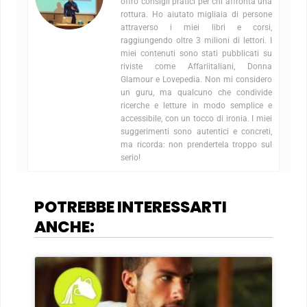
offro consigli pratici per chi affronta una
rottura. Ho aiutato migliaia di persone
attraverso i miei libri e corsi,
raggiungendo oltre 3 milioni di lettori. I
miei contenuti sono stati pubblicati su
riviste come Affariitaliani, Donna
Glamour e Lovepedia. Non mi considero
un guru, ma qualcuno che condivide
ricerche e letture in modo semplice e
accessibile, con un tocco di ironia. I miei
suggerimenti sono autentici e concreti,
ma ricorda: non prendertela troppo sul
serio!
POTREBBE INTERESSARTI
ANCHE: