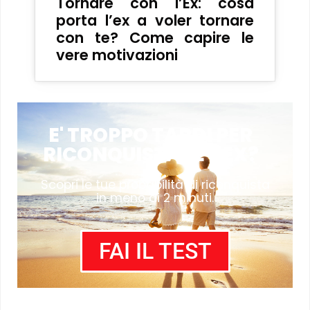
Tornare con l’Ex: cosa
porta l’ex a voler tornare
con te? Come capire le
vere motivazioni
E' TROPPO TARDI PER
RICONQUISTARE L'EX?
Scopri le tue probabilità di riconquista
in meno di 2 minuti.
FAI IL TEST