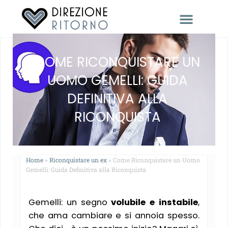
RACCONTACI LA TUA STORIA
COME RICONQUISTARE UN
UOMO GEMELLI: GUIDA
DEFINITIVA ALLA
RICONQUISTA
Home
»
Riconquistare un ex
»
Come Riconquistare un Uomo
Gemelli: Guida Definitiva alla Riconquista
Gemelli: un segno
volubile e instabile
,
che ama cambiare e si annoia spesso.