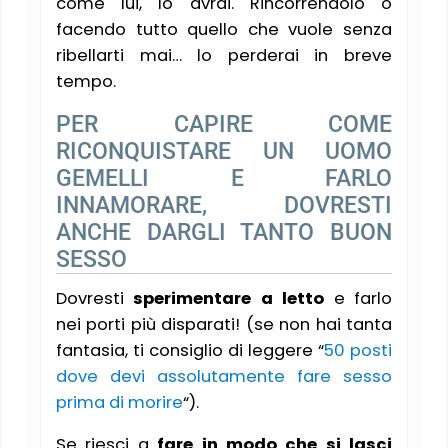
come lui, lo avrai. Rincorrendolo o
facendo tutto quello che vuole senza
ribellarti mai… lo perderai in breve
tempo.
PER CAPIRE COME
RICONQUISTARE UN UOMO
GEMELLI E FARLO
INNAMORARE, DOVRESTI
ANCHE DARGLI TANTO BUON
SESSO
Dovresti
sperimentare a letto
e farlo
nei porti più disparati! (se non hai tanta
fantasia, ti consiglio di leggere “
50 posti
dove devi assolutamente fare sesso
prima di morire
“).
Se riesci a
fare in modo che si lasci