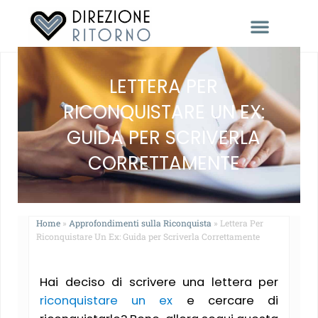
RACCONTACI LA TUA STORIA
LETTERA PER
RICONQUISTARE UN EX:
GUIDA PER SCRIVERLA
CORRETTAMENTE
Home
»
Approfondimenti sulla Riconquista
»
Lettera Per
Riconquistare Un Ex: Guida per Scriverla Correttamente
Hai deciso di scrivere una lettera per
riconquistare un ex
e cercare di