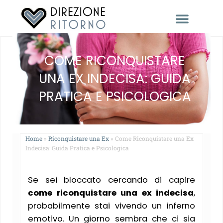
RACCONTACI LA TUA STORIA
COME RICONQUISTARE
UNA EX INDECISA: GUIDA
PRATICA E PSICOLOGICA
Home
»
Riconquistare una Ex
»
Come Riconquistare una Ex
Indecisa: Guida Pratica e Psicologica
Se sei bloccato cercando di capire
come riconquistare una ex indecisa
,
probabilmente stai vivendo un inferno
emotivo. Un giorno sembra che ci sia