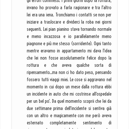
gli errori commessi. I primi giorni dopo la rottura,
invano ho provato a farla ragionare e tra l'altro
lei era una iena. Tronchiamo i contatti se non per
iniziare a traslocare e dividerci la roba nei giorni
seguenti. Lei pian pianino stava tornando normale
e meno incazzosa e io parallelamente meno
piagnone e più me stesso (sorridente). Ogni tanto
mentre eravamo in appartamento mi dava l'idea
che lei non fosse assolutamente felice dopo la
rottura e che aveva qualche sorta di
ripensamento...ma non ci ho dato peso, pensando
fossero tutti viaggi miei. Le cose si aggravano nel
momento in cui dopo un mese dalla rottura ebbi
un incidente in auto che mi costrinse all'ospedale
per un bel po'. Da quel momento scoprii che lei da
due settimane prima dell'incidente si sentiva già
con un altro e magicamente con me però aveva
esternato completamente sentimento di