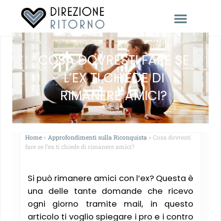
RACCONTACI LA TUA STORIA
COSA DOVRESTI FARE SE
L’EX TI CHIEDE DI
RIMANERE AMICI?
Home
»
Approfondimenti sulla Riconquista
»
Cosa dovresti
fare se l’ex ti chiede di rimanere amici?
Si può rimanere amici con l’ex? Questa è
una delle tante domande che ricevo
ogni giorno tramite mail, in questo
articolo ti voglio spiegare i pro e i contro