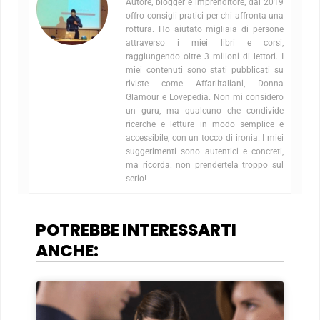
Autore, blogger e imprenditore, dal 2019
offro consigli pratici per chi affronta una
rottura. Ho aiutato migliaia di persone
attraverso i miei libri e corsi,
raggiungendo oltre 3 milioni di lettori. I
miei contenuti sono stati pubblicati su
riviste come Affariitaliani, Donna
Glamour e Lovepedia. Non mi considero
un guru, ma qualcuno che condivide
ricerche e letture in modo semplice e
accessibile, con un tocco di ironia. I miei
suggerimenti sono autentici e concreti,
ma ricorda: non prendertela troppo sul
serio!
POTREBBE INTERESSARTI
ANCHE: