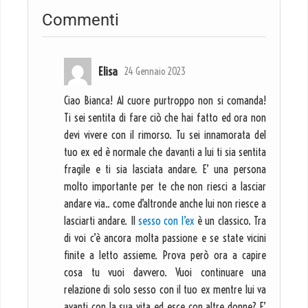
Commenti
Elisa
24 Gennaio 2023
Ciao Bianca! Al cuore purtroppo non si comanda!
Ti sei sentita di fare ciò che hai fatto ed ora non
devi vivere con il rimorso. Tu sei innamorata del
tuo ex ed è normale che davanti a lui ti sia sentita
fragile e ti sia lasciata andare. E’ una persona
molto importante per te che non riesci a lasciar
andare via.. come d’altronde anche lui non riesce a
lasciarti andare. Il
sesso con l’ex
è un classico. Tra
di voi c’è ancora molta passione e se state vicini
finite a letto assieme. Prova però ora a capire
cosa tu vuoi davvero. Vuoi continuare una
relazione di solo sesso con il tuo ex mentre lui va
avanti con la sua vita ed esce con altre donne? E’