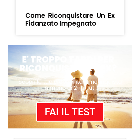
Come Riconquistare Un Ex
Fidanzato Impegnato
E' TROPPO TARDI PER
RICONQUISTARE L'EX?
Scopri le tue probabilità di riconquista
in meno di 2 minuti.
FAI IL TEST