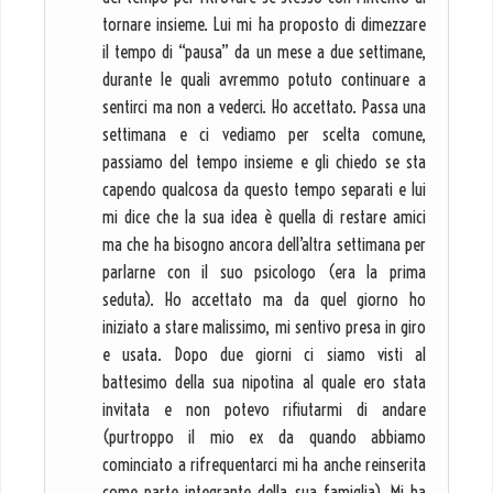
tornare insieme. Lui mi ha proposto di dimezzare
il tempo di “pausa” da un mese a due settimane,
durante le quali avremmo potuto continuare a
sentirci ma non a vederci. Ho accettato. Passa una
settimana e ci vediamo per scelta comune,
passiamo del tempo insieme e gli chiedo se sta
capendo qualcosa da questo tempo separati e lui
mi dice che la sua idea è quella di restare amici
ma che ha bisogno ancora dell’altra settimana per
parlarne con il suo psicologo (era la prima
seduta). Ho accettato ma da quel giorno ho
iniziato a stare malissimo, mi sentivo presa in giro
e usata. Dopo due giorni ci siamo visti al
battesimo della sua nipotina al quale ero stata
invitata e non potevo rifiutarmi di andare
(purtroppo il mio ex da quando abbiamo
cominciato a rifrequentarci mi ha anche reinserita
come parte integrante della sua famiglia). Mi ha