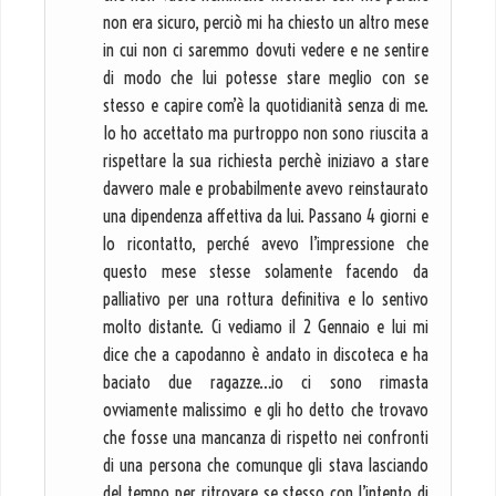
non era sicuro, perciò mi ha chiesto un altro mese
in cui non ci saremmo dovuti vedere e ne sentire
di modo che lui potesse stare meglio con se
stesso e capire com’è la quotidianità senza di me.
Io ho accettato ma purtroppo non sono riuscita a
rispettare la sua richiesta perchè iniziavo a stare
davvero male e probabilmente avevo reinstaurato
una dipendenza affettiva da lui. Passano 4 giorni e
lo ricontatto, perché avevo l’impressione che
questo mese stesse solamente facendo da
palliativo per una rottura definitiva e lo sentivo
molto distante. Ci vediamo il 2 Gennaio e lui mi
dice che a capodanno è andato in discoteca e ha
baciato due ragazze…io ci sono rimasta
ovviamente malissimo e gli ho detto che trovavo
che fosse una mancanza di rispetto nei confronti
di una persona che comunque gli stava lasciando
del tempo per ritrovare se stesso con l’intento di