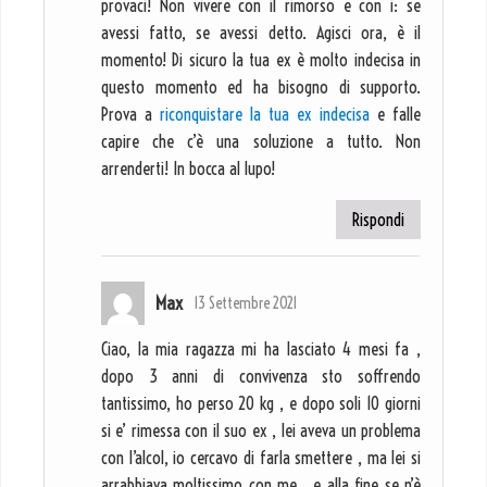
provaci! Non vivere con il rimorso e con i: se
avessi fatto, se avessi detto. Agisci ora, è il
momento! Di sicuro la tua ex è molto indecisa in
questo momento ed ha bisogno di supporto.
Prova a
riconquistare la tua ex indecisa
e falle
capire che c’è una soluzione a tutto. Non
arrenderti! In bocca al lupo!
Rispondi
Max
13 Settembre 2021
Ciao, la mia ragazza mi ha lasciato 4 mesi fa ,
dopo 3 anni di convivenza sto soffrendo
tantissimo, ho perso 20 kg , e dopo soli 10 giorni
si e’ rimessa con il suo ex , lei aveva un problema
con l’alcol, io cercavo di farla smettere , ma lei si
arrabbiava moltissimo con me , e alla fine se n’è