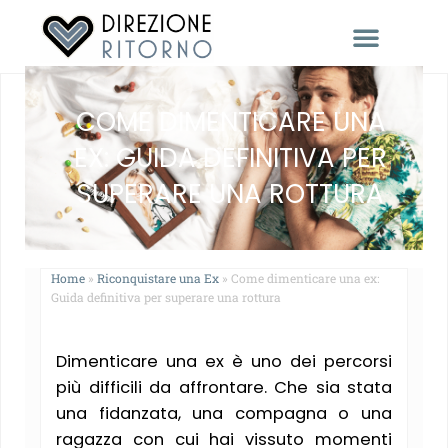
RACCONTACI LA TUA STORIA
COME DIMENTICARE UNA
EX: GUIDA DEFINITIVA PER
SUPERARE UNA ROTTURA
Home
»
Riconquistare una Ex
»
Come dimenticare una ex:
Guida definitiva per superare una rottura
Dimenticare una ex è uno dei percorsi
più difficili da affrontare. Che sia stata
una fidanzata, una compagna o una
ragazza con cui hai vissuto momenti