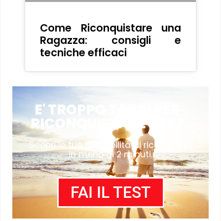
Come Riconquistare una
Ragazza: consigli e
tecniche efficaci
E' TROPPO TARDI PER
RICONQUISTARE L'EX?
Scopri le tue probabilità di riconquista
in meno di 2 minuti.
FAI IL TEST