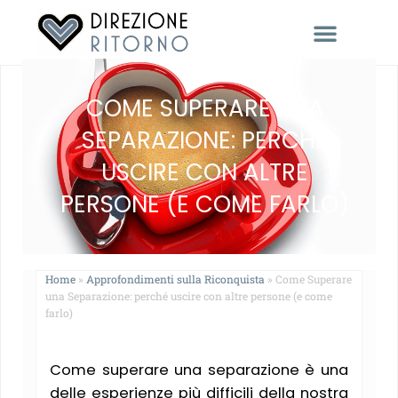
RACCONTACI LA TUA STORIA
COME SUPERARE UNA
SEPARAZIONE: PERCHÉ
USCIRE CON ALTRE
PERSONE (E COME FARLO)
Home
»
Approfondimenti sulla Riconquista
»
Come Superare
una Separazione: perché uscire con altre persone (e come
farlo)
Come superare una separazione è una
delle esperienze più difficili della nostra